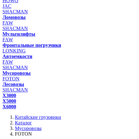
HOWO
JAC
SHACMAN
Ломовозы
FAW
SHACMAN
Мультилифты
FAW
Фронтальные погрузчики
LONKING
Автоемкости
FAW
SHACMAN
Мусоровозы
FOTON
Лесовозы
SHACMAN
X3000
X5000
X6000
Китайские грузовики
Каталог
Мусоровозы
FOTON