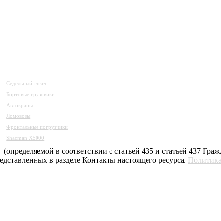
Седельный тягач
Бортовые грузовики
Автокраны
Ломовозы
Фронтальные погрузчики
Shacman X5000
(определяемой в соответствии с статьей 435 и статьей 437 Гра
редставленных в разделе Контакты настоящего ресурса.
Политика