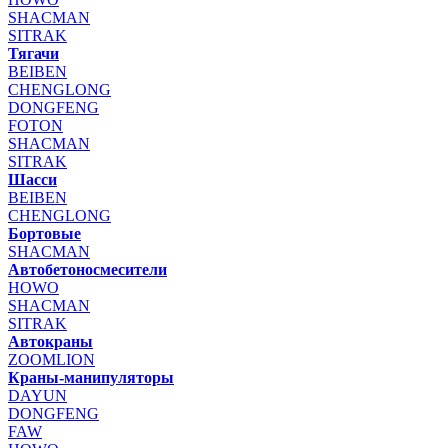
SHACMAN
SITRAK
Тягачи
BEIBEN
CHENGLONG
DONGFENG
FOTON
SHACMAN
SITRAK
Шасси
BEIBEN
CHENGLONG
Бортовые
SHACMAN
Автобетоносмесители
HOWO
SHACMAN
SITRAK
Автокраны
ZOOMLION
Краны-манипуляторы
DAYUN
DONGFENG
FAW