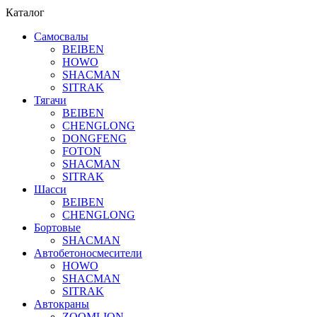
Каталог
Самосвалы
BEIBEN
HOWO
SHACMAN
SITRAK
Тягачи
BEIBEN
CHENGLONG
DONGFENG
FOTON
SHACMAN
SITRAK
Шасси
BEIBEN
CHENGLONG
Бортовые
SHACMAN
Автобетоносмесители
HOWO
SHACMAN
SITRAK
Автокраны
ZOOMLION