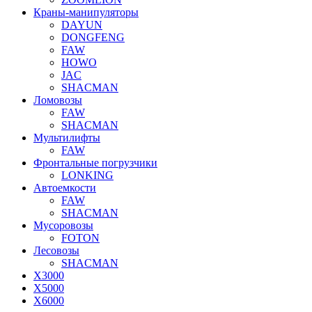
Краны-манипуляторы
DAYUN
DONGFENG
FAW
HOWO
JAC
SHACMAN
Ломовозы
FAW
SHACMAN
Мультилифты
FAW
Фронтальные погрузчики
LONKING
Автоемкости
FAW
SHACMAN
Мусоровозы
FOTON
Лесовозы
SHACMAN
X3000
X5000
X6000