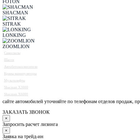
FOTON
SHACMAN
SITRAK
LONKING
ZOOMLION
Самосвалы
Шасси
Автобетоносмесители
Краны манипуляторы
Мультилифты
Shacman X3000
Shacman X6000
сайте автомобилей уточняйте по телефонам отделов продаж, п
ЗАКАЗАТЬ ЗВОНОК
×
Запросить расчет лизинга
×
Заявка на трейд-ин