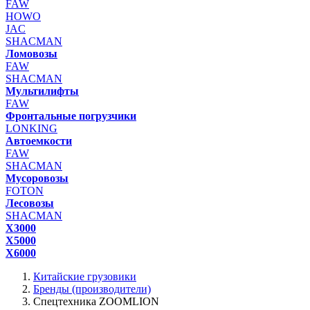
FAW
HOWO
JAC
SHACMAN
Ломовозы
FAW
SHACMAN
Мультилифты
FAW
Фронтальные погрузчики
LONKING
Автоемкости
FAW
SHACMAN
Мусоровозы
FOTON
Лесовозы
SHACMAN
X3000
X5000
X6000
Китайские грузовики
Бренды (производители)
Спецтехника ZOOMLION