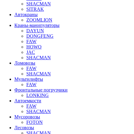
SHACMAN
SITRAK
Автокраны
ZOOMLION
Краны-манипуляторы
DAYUN
DONGFENG
FAW
HOWO
JAC
SHACMAN
Ломовозы
FAW
SHACMAN
Мультилифты
FAW
Фронтальные погрузчики
LONKING
Автоемкости
FAW
SHACMAN
Мусоровозы
FOTON
Лесовозы
SHACMAN