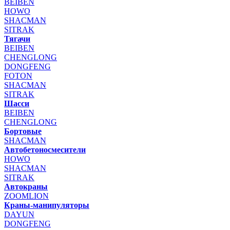
BEIBEN
HOWO
SHACMAN
SITRAK
Тягачи
BEIBEN
CHENGLONG
DONGFENG
FOTON
SHACMAN
SITRAK
Шасси
BEIBEN
CHENGLONG
Бортовые
SHACMAN
Автобетоносмесители
HOWO
SHACMAN
SITRAK
Автокраны
ZOOMLION
Краны-манипуляторы
DAYUN
DONGFENG