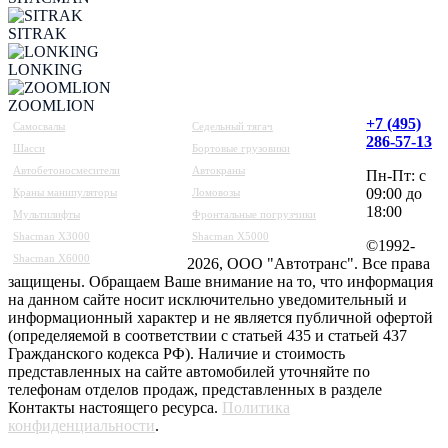
SITRAK
LONKING
ZOOMLION
+7 (495)
Самосвалы
Седельный тягач
286-57-13
Шасси
Бортовые грузовики
Автобетоносмесители
Автокраны
Пн-Пт: с
09:00 до
Краны манипуляторы
Ломовозы
18:00
Мультилифты
Фронтальные погрузчики
Shacman X3000
Shacman X5000
©1992-
Shacman X6000
2026, ООО "Автотранс". Все права
защищены. Обращаем Ваше внимание на то, что информация
на данном сайте носит исключительно уведомительный и
информационный характер и не является публичной офертой
(определяемой в соответствии с статьей 435 и статьей 437
Гражданского кодекса РФ). Наличие и стоимость
представленных на сайте автомобилей уточняйте по
телефонам отделов продаж, представленных в разделе
Контакты настоящего ресурса.
Политика
конфиденциальности
.